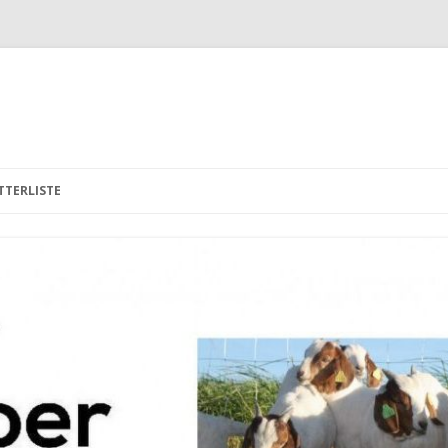
Hopp
til
TTERLISTE
innhold
R OPPFØRING