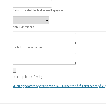
besetning
Dato for siste blod- eller melkeprøver
Antall vinterfora
Fortell om besetningen
Last opp bilde (frivillig)
Vil du oppdatere oppføringen din? Klikk her for å få link tilsendt på e-