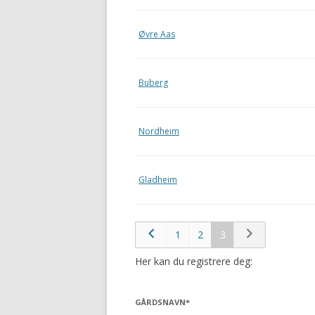
Øvre Aas
Buberg
Nordheim
Gladheim
1
2
3
Her kan du registrere deg:
GÅRDSNAVN
*